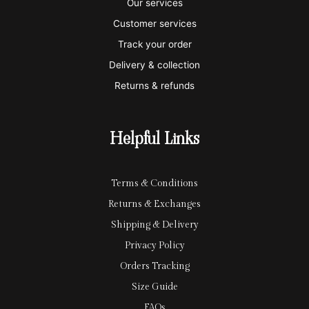
a
t
x
p
l
Our services
e
a
e
Customer services
Track your order
r
l
-
Delivery & collection
c
p
Returns & refunds
a
a
r
y
Helpful Links
d
Terms & Conditions
Returns & Exchanges
Shipping & Delivery
Privacy Policy
Orders Tracking
Size Guide
FAQs