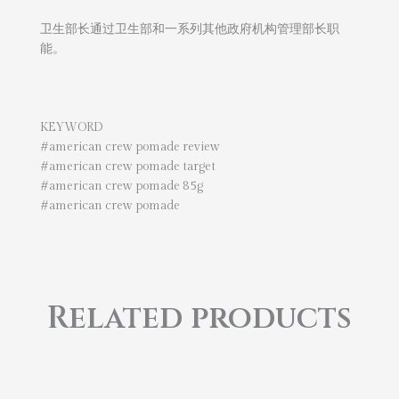
卫生部长通过卫生部和一系列其他政府机构管理部长职
能。
KEYWORD
#american crew pomade review
#american crew pomade target
#american crew pomade 85g
#american crew pomade
Related products