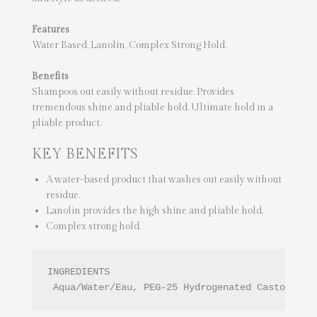
Features
Water Based, Lanolin, Complex Strong Hold.
Benefits
Shampoos out easily without residue. Provides
tremendous shine and pliable hold. Ultimate hold in a
pliable product.
KEY BENEFITS
A water-based product that washes out easily without
residue.
Lanolin provides the high shine and pliable hold.
Complex strong hold.
INGREDIENTS

 Aqua/Water/Eau, PEG-25 Hydrogenated Castor Oil