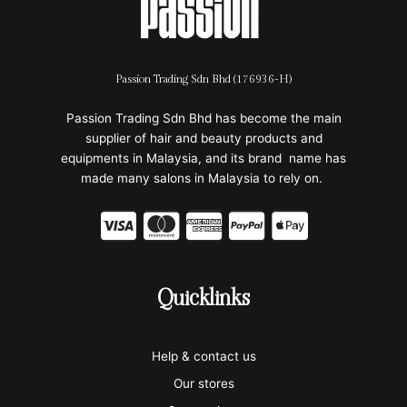
Passion Trading Sdn Bhd (176936-H)
Passion Trading Sdn Bhd has become the main
supplier of hair and beauty products and
equipments in Malaysia, and its brand name has
made many salons in Malaysia to rely on.
C
C
C
C
C
c
c
c
c
c
-
-
-
-
-
Quicklinks
v
m
a
p
a
i
a
m
a
p
Help & contact us
s
s
e
y
p
Our stores