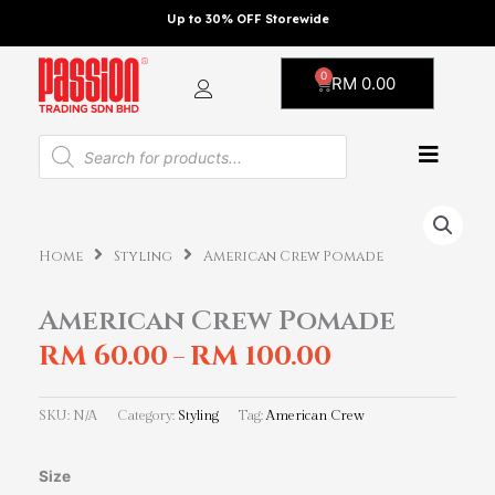
Skip
Up to 30% OFF Storewide
to
content
0
Cart
RM
0.00
Products
search
Home
Styling
American Crew Pomade
American Crew Pomade
RM
60.00
RM
100.00
–
SKU:
N/A
Category:
Styling
Tag:
American Crew
American
Size