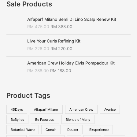
Sale Products
Alfaparf Milano Semi Di Lino Scalp Renew Kit
RM
475.00
RM
388.00
Live Your Curls Refining Kit
RM
226.00
RM
220.00
American Crew Holiday Elvis Pompadour Kit
RM
288.00
RM
188.00
Product Tags
45Days
Alfaparf Milano
American Crew
Avarice
BaByliss
Be Fabulous
Blends of Many
Botanical Wave
Conair
Deuxer
Eksperience