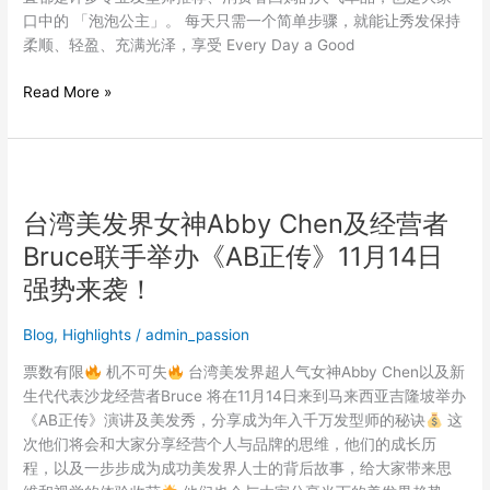
口中的 「泡泡公主」。 每天只需一个简单步骤，就能让秀发保持
柔顺、轻盈、充满光泽，享受 Every Day a Good
Read More »
台
湾
台湾美发界女神Abby Chen及经营者
美
发
Bruce联手举办《AB正传》11月14日
界
强势来袭！
女
神
Blog
,
Highlights
/
admin_passion
Abby
Chen
票数有限
机不可失
台湾美发界超人气女神Abby Chen以及新
及
生代代表沙龙经营者Bruce 将在11月14日来到马来西亚吉隆坡举办
经
《AB正传》演讲及美发秀，分享成为年入千万发型师的秘诀
这
营
次他们将会和大家分享经营个人与品牌的思维，他们的成长历
者
程，以及一步步成为成功美发界人士的背后故事，给大家带来思
Bruce