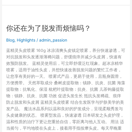
你
还
你还在为了脱发而烦恼吗？
在
为
了
Blog
,
Highlights
/
admin_passion
脱
蓝精灵头皮喷雾 160g 冰凉清爽头皮镇定喷雾，养分快速渗透，可
发
对抗脱发和头发逐渐薄稀问题，舒缓痕痒并减少头皮屑，快速有
而
效预防脱发。 蓝精灵使用后，可立即舒缓泛红现象。超冰凉精华
烦
喷雾，适用于油性头皮，并想快速改善脱发问题的繁忙工作者，
恼
让您享有美好的一天。 喷雾式产品，更易于使用，且瓶身圆滑，
吗？
方便携带。 天然萃取成分 桑树皮提取物：镇静、抗炎、抗菌 海藻
提取物：抗氧化、保湿 枇杷叶提取物：抗炎、抗菌 儿茶钩藤提取
物：镇静、抗炎、抗菌 功效 促进头发生长 抵抗头发稀疏、痕痒
防止脱发和头皮屑 蓝精灵头皮喷雾 结合生发医学与护肤美学的美
发产品。 魔法水晶系列以温和良好的护发成分，呈现柔顺秀发与
头皮健康的状态。 喷雾型发品，快速渗透 日本研发之头皮护理，
温和性质的治疗下更让您重拾自信，零距离与他人互动。 用法 适
当摇匀，平均地喷在头皮上，接着用手指按摩头皮。每天早晚重