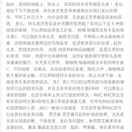
物
如此，房间的地板上、枕头上、浴室的排水管里都是头发！ 各位
好？
朋友千万不能忽视，掉头发厉害是身体健康在向我们发出的警
告。平时工作压力大，内分泌失调，毛发缺乏营养都是脱发的原
因。 那么，掉头发厉害应该补充哪些营养呢？常吃以下这 6 种防
脱发的食物，可以帮助你养发又护发。 柑橘 柑橘里含有丰富的维
生素C，可以预防头发分叉、粗糙等问题。可帮助人体去吸收铁元
素，还能刺激发囊周边的毛细血管，促进胶原蛋白的合成，起到
生发、防脱发的作用。 鸡蛋 鸡蛋和奶制品如酸奶，是蛋白质的良
好来源。同时，鸡蛋中含有硒和镁，这些矿物质都可帮助头发散
发健康的魅力、补充多元营养。 猕猴桃 猕猴桃蕴含丰富的维生素
C，可抗辐射、抗氧化、抗自由基和抗衰老。除此之外，猕猴桃还
有大量的富合酸，可以帮助维持头发的水分，防止头发干燥，全
面改善头发的营养状况。 杏仁 杏仁可以防治男性因为雄激素的增
加而引起的脱发问题，并且含有丰富的维生素E和锌，可以降低人
体的胆固醇，也是在根本上来治疗脱发的情况。 枸杞 枸杞里边含
有丰富的维生素A和维生素C等很多微量元素。经常吃枸杞或者枸
杞泡茶喝的人群，他们一般很少会脱发，并且经常食用枸杞还可
以改善自身发质问题。 黑芝麻 黑芝麻可起到护发的效果。尤其是
头发出现易折断、干燥发黄、发白等问题时，食用黑芝麻来养发
是最好的。 桑葚 桑葚富含蛋白质、脂肪、苹果酸、维生素等等成