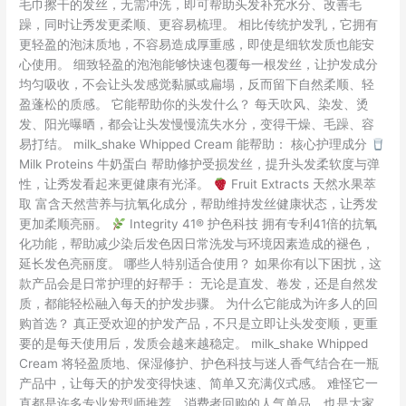
毛巾擦干的发丝，无需冲洗，即可帮助头发补充水分、改善毛
Leave-
躁，同时让秀发更柔顺、更容易梳理。 相比传统护发乳，它拥有
In
更轻盈的泡沫质地，不容易造成厚重感，即使是细软发质也能安
Foam
心使用。 细致轻盈的泡泡能够快速包覆每一根发丝，让护发成分
——
均匀吸收，不会让头发感觉黏腻或扁塌，反而留下自然柔顺、轻
milk_shake
盈蓬松的质感。 它能帮助你的头发什么？ 每天吹风、染发、烫
Whipped
发、阳光曝晒，都会让头发慢慢流失水分，变得干燥、毛躁、容
Cream
易打结。 milk_shake Whipped Cream 能帮助： 核心护理成分
泡
Milk Proteins 牛奶蛋白 帮助修护受损发丝，提升头发柔软度与弹
泡
性，让秀发看起来更健康有光泽。
Fruit Extracts 天然水果萃
公
取 富含天然营养与抗氧化成分，帮助维持发丝健康状态，让秀发
主
更加柔顺亮丽。
Integrity 41® 护色科技 拥有专利41倍的抗氧
化功能，帮助减少染后发色因日常洗发与环境因素造成的褪色，
延长发色亮丽度。 哪些人特别适合使用？ 如果你有以下困扰，这
款产品会是日常护理的好帮手： 无论是直发、卷发，还是自然发
质，都能轻松融入每天的护发步骤。 为什么它能成为许多人的回
购首选？ 真正受欢迎的护发产品，不只是立即让头发变顺，更重
要的是每天使用后，发质会越来越稳定。 milk_shake Whipped
Cream 将轻盈质地、保湿修护、护色科技与迷人香气结合在一瓶
产品中，让每天的护发变得快速、简单又充满仪式感。 难怪它一
直都是许多专业发型师推荐、消费者回购的人气单品，也是大家