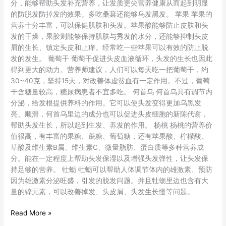
分，能够帮助头发补充营养，让发质更尖营养健康从而起到明显
的防脱发防掉发的效果。多吃桑葚还能够乌发黑发。 苹果 苹果的
营养十分丰富，可以保健肌肤和头发。苹果酸能够防止皮肤和头
发的干燥，果胶则能够保持肌肤与秀发的水分，还能够抑制头皮
屑的生长、镇定头皮和止痒。经常吃一些苹果可以有效的防止脱
发的发生。 葡萄干 葡萄干促进头皮血液循环，头发的生长也因此
得到更大的动力。营养师建议，人们可以每天吃一把葡萄干，约
30~40克，坚持15天，对改善体虚贫血有一定作用。不过，葡萄
干含糖量较高，糖尿病患者不宜多吃。 何首乌 何首乌具有调节内
分泌，给发根提供养料的作用。它可以使头发变得更加乌黑发
亮、顺滑，何首乌里边的成分也可以促进头皮细胞的新陈代谢，
帮助头发生长，所以起到生发、养发的作用。 杨桃 杨桃的营养价
值很高，有丰富的果糖、蔗糖、葡萄糖，还有苹果酸、柠檬酸、
草酸及维生素B属、维生素C、微量脂肪、蛋白质等多种营养成
分。能在一定程度上帮助头发保湿以及增强头发弹性，让头发保
持足够的营养。 牡蛎 牡蛎可以帮助人体调节体内的雄激素、预防
因为雄激素分泌旺盛，引发的脱发问题。并且牡蛎里边也含有大
量的锌元素，可以改善掉发、头皮屑、头发生长慢等问题。
Read More »