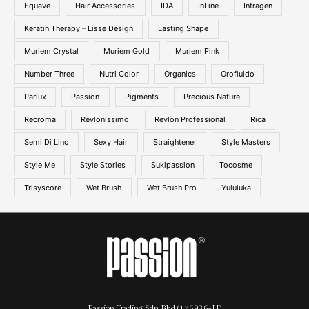
Equave
Hair Accessories
IDA
InLine
Intragen
Keratin Therapy – Lisse Design
Lasting Shape
Muriem Crystal
Muriem Gold
Muriem Pink
Number Three
Nutri Color
Organics
Orofluido
Parlux
Passion
Pigments
Precious Nature
Recroma
Revlonissimo
Revlon Professional
Rica
Semi Di Lino
Sexy Hair
Straightener
Style Masters
Style Me
Style Stories
Sukipassion
Tocosme
Trisyscore
Wet Brush
Wet Brush Pro
Yululuka
Passion Trading Sdn Bhd (176936-H)