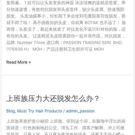
复两遍。 1 款可以让头发变多的神器 冰凉清爽的蓝精灵喷雾。养
分快速渗透，有效对抗脱发和头皮发痒，较少头皮屑、快速预防
脱发。 头发油腻事小，但长期下来会使到毛囊阻塞导致脱发，那
就不得了啦！ 再不拯救你的头皮，你就离 BOTAK 也不远了！ 脸
再滑，头发没了，看起来就老了 对抗老化不该只针对你的脸，还
有你的头发。 让蓝精灵头皮喷雾跟你一起并肩作战，对抗脱发 。
品牌: Number Three 进口商：PASSION TRADING SDN. BHD.
(176936 H） MOH：产品注册和卫生部许可证 MOH
Read More »
上
班
上班族压力大还脱发怎么办？
族
压
力
Blog
,
Must Try Hair Products
/
admin_passion
大
上班族养发护发小秘招 上班族。听到这个词，在脑海中浮出的画
还
面就是：行色匆匆地赶公交、埋头工作、跟客户解释、冲上司微
脱
笑等等。只要上班，不只要头疼老板的追杀，还要天天担心哪一