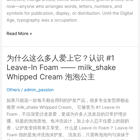
now—anyone who arranges words, letters, numbers, and
symbols for publication, display, or distribution. Until the Digital
Age, typography was a occupation.
Read More »
为什么这么多人爱上它？认识 #1
为
什
Leave-In Foam —— milk_shake
么
Whipped Cream 泡泡公主
这
么
Others
/
admin_passion
多
人
如果只能选一款每天都会用到的护发产品，很多专业发型师都会
爱
推荐 milk_shake Whipped Cream。 它被誉为 #1 Leave-In
上
Foam，不仅深受沙龙喜爱，更成为许多人洗发后的日常护理步
它？
骤。轻盈的泡泡质地、免冲洗设计，加上令人忍不住爱上的甜奶
认
香，让护发变得简单又享受。 什么是 Leave-In Foam？ Leave-In
识
Foam 指的是免冲洗泡沫护发。 洗发后，只需将泡泡均匀涂抹于
#1