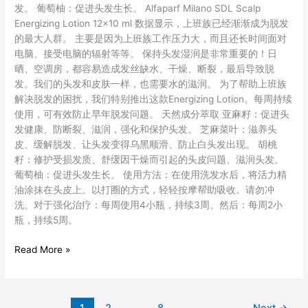
发。 葡萄柚：促进头发生长。 Alfaparf Milano SDL Scalp
Energizing Lotion 12×10 ml 数据显示，上班族已经渐渐成为脱发
的最大人群。 主要是因为上班族工作压力大，而且还长时间面对
电脑、接受电脑的辐射等等。 保持头发湿润是非常重要的！日
晒、空调房，都容易造成发丝缺水、干燥、断裂，最后导致脱
发。我们的头发和皮肤一样，也需要水的滋润。 为了帮助上班族
解决脱发的困扰，我们特别推出这款Energizing Lotion。每周持续
使用，可有效防止早年脱发问题。 天然成分萃取 亚麻籽：促进头
发健康、防断裂、滋润，强化和保护头发。 芝麻菜叶：滋养头
皮、缓解脱发、让头发变得乌黑顺滑、防止白头发出现。 胡桃
籽：修护受损发质、舒缓因干燥而引起的头皮问题、滋润头发。
葡萄柚：促进头发生长。 使用方法：在使用洗发水后，将活力精
油涂抹在头皮上。以打圈的方式，轻轻按摩帮助吸收。请勿冲
洗。对于强化治疗：每周使用4小瓶，持续3周。然后：每周2小
瓶，持续5周。
Read More »
1
2
…
8
Next
→