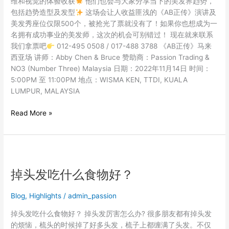
维和视觉的体验收获
他们也会与大家分享当下的美发界趋势，
联
包括趋势造型及发型
这场会让人收益匪浅的《AB正传》演讲及
手
美发秀座位仅限500个，被抢光了票就没有了！如果你也想成为一
举
名拥有成功事业的美发师，这次的机会可别错过！ 现在就来联系
办
我们拿票吧
012-495 0508 / 017-488 3788 《AB正传》马来
《AB
西亚场 讲师：Abby Chen & Bruce 赞助商：Passion Trading &
正
NO3 (Number Three) Malaysia 日期：2022年11月14日 时间：
传》
5:00PM 至 11:00PM 地点：WISMA KEN, TTDI, KUALA
11
LUMPUR, MALAYSIA
月
14
Read More »
日
强
势
掉
来
头
袭！
掉头发吃什么食物好？
发
吃
什
Blog
,
Highlights
/
admin_passion
么
掉头发吃什么食物好？ 掉头发厉害怎么办? 很多朋友都有掉头发
食
的烦恼，梳头的时候掉了好多头发，梳子上都缠满了头发。不仅