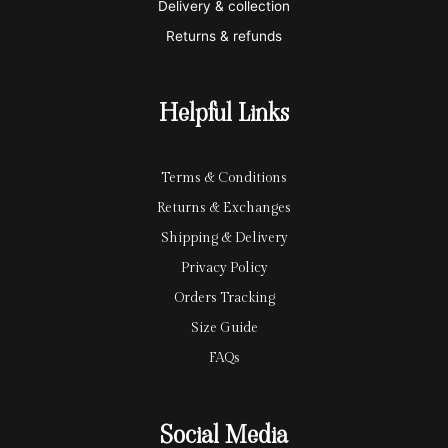
Delivery & collection
c
p
Returns & refunds
a
a
r
y
Helpful Links
d
Terms & Conditions
Returns & Exchanges
Shipping & Delivery
Privacy Policy
Orders Tracking
Size Guide
FAQs
Social Media