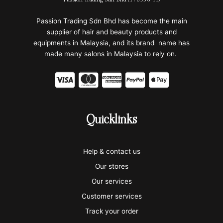
Passion Trading Sdn Bhd has become the main
supplier of hair and beauty products and
equipments in Malaysia, and its brand name has
made many salons in Malaysia to rely on.
C
C
C
C
C
c
c
c
c
c
-
-
-
-
-
Quicklinks
v
m
a
p
a
i
a
m
a
p
Help & contact us
s
s
e
y
p
Our stores
a
t
x
p
l
Our services
e
a
e
Customer services
Track your order
r
l
-