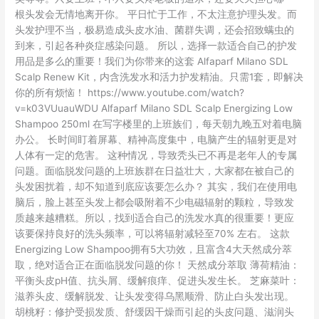
发
根头发会无情地离开你。 平日忙于工作，不太注意护理头发。而
怎
头发护理不当，极易造成头皮水油、菌群失调，还会招致螨虫的
么
到来，引起各种炎症感染问题。 所以，选择一款适合自己的护发
办？
用品是多么的重要！我们为你带来的这套 Alfaparf Milano SDL
Scalp Renew Kit，内含洗发水和活力护发精油。只需1套，即解决
你的所有烦恼！ https://www.youtube.com/watch?
v=k03VUuauWDU Alfaparf Milano SDL Scalp Energizing Low
Shampoo 250ml 在写字楼里的上班族们，每天朝九晚五对着电脑
办公。 长时间盯着屏幕、精神高度集中，电脑产生的辐射更是对
人体有一定的危害。 这种情况，导致秃头已不再是老年人的专属
问题。面临脱发问题的上班族群在日益壮大，大家都在被自己的
头发困扰着，却不知道到底应该要怎么办？ 其实，我们在使用电
脑后，脸上甚至头发上都会吸附着不少电磁辐射的颗粒，导致发
质越来越糟糕。所以，找到适合自己的洗发水真的很重要！更应
该要保持良好的洗头频率，可以将辐射减轻至70% 左右。 这款
Energizing Low Shampoo拥有5大功效，且富含4大天然成分萃
取，绝对适合正在面临脱发问题的你！ 天然成分萃取 薄荷精油：
平衡头皮pH值、抗头屑、缓解痕痒、促进头发生长。 芝麻菜叶：
滋养头皮、缓解脱发、让头发变得乌黑顺滑、防止白头发出现。
胡桃籽：修护受损发质、舒缓因干燥而引起的头皮问题、滋润头