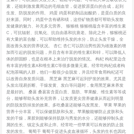
素，还能刺激发囊周边的毛细血管，促进胶原蛋白的合成，起到
生发、防脱发的作用。 鸡蛋 鸡蛋和奶制品如酸奶，是蛋白质的良
好来源。同时，鸡蛋中含有硒和镁，这些矿物质都可帮助头发散
发健康的魅力、补充多元营养。 猕猴桃 猕猴桃蕴含丰富的维生素
C，可抗辐射、抗氧化、抗自由基和抗衰老。除此之外，猕猴桃还
有大量的富合酸，可以帮助维持头发的水分，防止头发干燥，全
面改善头发的营养状况。 杏仁 杏仁可以防治男性因为雄激素的增
加而引起的脱发问题，并且含有丰富的维生素E和锌，可以降低人
体的胆固醇，也是在根本上来治疗脱发的情况。 枸杞 枸杞里边含
有丰富的维生素A和维生素C等很多微量元素。经常吃枸杞或者枸
杞泡茶喝的人群，他们一般很少会脱发，并且经常食用枸杞还可
以改善自身发质问题。 黑芝麻 黑芝麻可起到护发的效果。尤其是
头发出现易折断、干燥发黄、发白等问题时，食用黑芝麻来养发
是最好的。 桑葚 桑葚富含蛋白质、脂肪、苹果酸、维生素等等成
分，能够帮助头发补充营养，让发质更尖营养健康从而起到明显
的防脱发防掉发的效果。多吃桑葚还能够乌发黑发。 苹果 苹果的
营养十分丰富，可以保健肌肤和头发。苹果酸能够防止皮肤和头
发的干燥，果胶则能够保持肌肤与秀发的水分，还能够抑制头皮
屑的生长、镇定头皮和止痒。经常吃一些苹果可以有效的防止脱
发的发生。 葡萄干 葡萄干促进头皮血液循环，头发的生长也因此