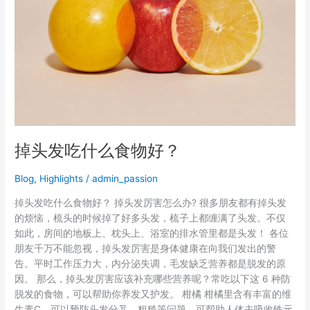
什
么
食
物
好？
掉头发吃什么食物好？
Blog
,
Highlights
/
admin_passion
掉头发吃什么食物好？ 掉头发厉害怎么办? 很多朋友都有掉头发
的烦恼，梳头的时候掉了好多头发，梳子上都缠满了头发。不仅
如此，房间的地板上、枕头上、浴室的排水管里都是头发！ 各位
朋友千万不能忽视，掉头发厉害是身体健康在向我们发出的警
告。平时工作压力大，内分泌失调，毛发缺乏营养都是脱发的原
因。 那么，掉头发厉害应该补充哪些营养呢？常吃以下这 6 种防
脱发的食物，可以帮助你养发又护发。 柑橘 柑橘里含有丰富的维
生素C，可以预防头发分叉、粗糙等问题。可帮助人体去吸收铁元