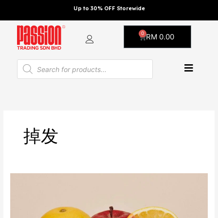
Skip
Up to 30% OFF Storewide
to
content
0
Cart
RM
0.00
Products
search
掉发
掉
头
发
吃