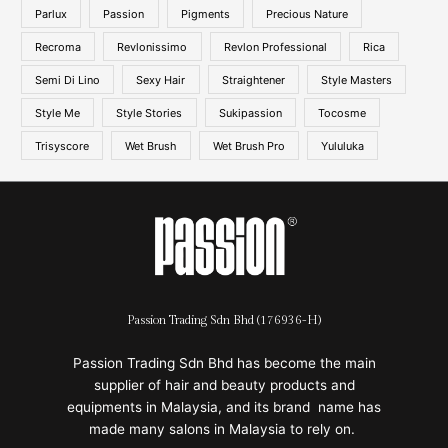
Parlux
Passion
Pigments
Precious Nature
Recroma
Revlonissimo
Revlon Professional
Rica
Semi Di Lino
Sexy Hair
Straightener
Style Masters
Style Me
Style Stories
Sukipassion
Tocosme
Trisyscore
Wet Brush
Wet Brush Pro
Yululuka
Passion Trading Sdn Bhd (176936-H)
Passion Trading Sdn Bhd has become the main
supplier of hair and beauty products and
equipments in Malaysia, and its brand name has
made many salons in Malaysia to rely on.