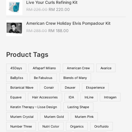
Live Your Curls Refining Kit
RM
226.00
RM
220.00
American Crew Holiday Elvis Pompadour Kit
RM
288.00
RM
188.00
Product Tags
45Days
Alfaparf Milano
American Crew
Avarice
BaByliss
Be Fabulous
Blends of Many
Botanical Wave
Conair
Deuxer
Eksperience
Equave
Hair Accessories
IDA
InLine
Intragen
Keratin Therapy – Lisse Design
Lasting Shape
Muriem Crystal
Muriem Gold
Muriem Pink
Number Three
Nutri Color
Organics
Orofluido