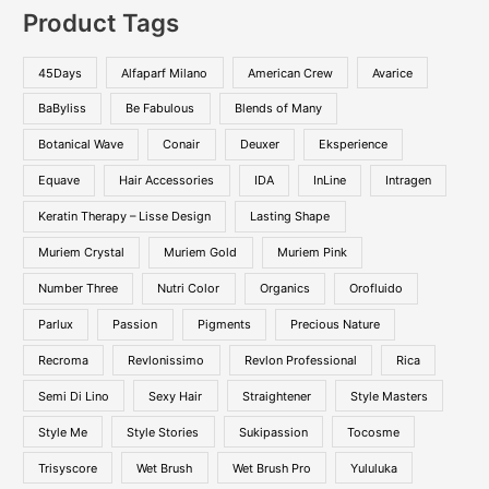
Product Tags
45Days
Alfaparf Milano
American Crew
Avarice
BaByliss
Be Fabulous
Blends of Many
Botanical Wave
Conair
Deuxer
Eksperience
Equave
Hair Accessories
IDA
InLine
Intragen
Keratin Therapy – Lisse Design
Lasting Shape
Muriem Crystal
Muriem Gold
Muriem Pink
Number Three
Nutri Color
Organics
Orofluido
Parlux
Passion
Pigments
Precious Nature
Recroma
Revlonissimo
Revlon Professional
Rica
Semi Di Lino
Sexy Hair
Straightener
Style Masters
Style Me
Style Stories
Sukipassion
Tocosme
Trisyscore
Wet Brush
Wet Brush Pro
Yululuka