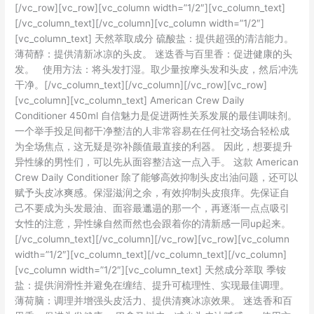
[/vc_row][vc_row][vc_column width=”1/2″][vc_column_text]
[/vc_column_text][/vc_column][vc_column width=”1/2″]
[vc_column_text] 天然萃取成分 硫酸盐：提供超强的清洁能力。
薄荷醇：提供清新冰凉的头皮。 迷迭香与百里香：促进健康的头
发。 使用方法：将头发打湿。取少量按摩头发和头皮，然后冲洗
干净。[/vc_column_text][/vc_column][/vc_row][vc_row]
[vc_column][vc_column_text] American Crew Daily
Conditioner 450ml 自信魅力是促进两性关系发展的最佳调味剂。
一个举手投足间都干净整洁的人非常容易在任何社交场合轻松成
为全场焦点，这无疑是弥补颜值最直接的利器。 因此，想要提升
异性缘的男性们，可以先从面容整洁这一点入手。 这款 American
Crew Daily Conditioner 除了能够高效抑制头皮出油问题，还可以
赋予头皮冰爽感。保湿滋润之余，有效抑制头皮痕痒。先保证自
己不要成为头发最油、面容最邋遢的那一个，再逐渐一点点吸引
女性的注意，异性缘自然而然也会跟着你的清新感一同up起来。
[/vc_column_text][/vc_column][/vc_row][vc_row][vc_column
width=”1/2″][vc_column_text][/vc_column_text][/vc_column]
[vc_column width=”1/2″][vc_column_text] 天然成分萃取 季铵
盐：提供润滑性并避免在缠结、提升可梳理性、实现最佳调理。
薄荷脑：调理并增强头皮活力、提供清爽冰凉效果。 迷迭香和百