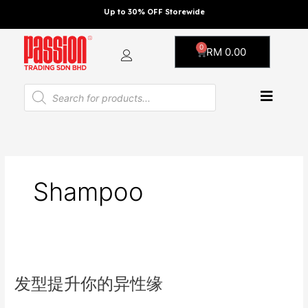
Skip
Up to 30% OFF Storewide
to
content
0
Cart
RM
0.00
Products
search
Shampoo
发
型
发型提升你的异性缘
提
升