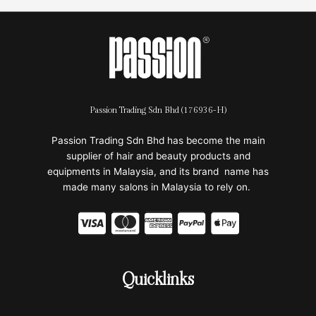
Passion Trading Sdn Bhd (176936-H)
Passion Trading Sdn Bhd has become the main
supplier of hair and beauty products and
equipments in Malaysia, and its brand name has
made many salons in Malaysia to rely on.
C
C
C
C
C
c
c
c
c
c
-
-
-
-
-
Quicklinks
v
m
a
p
a