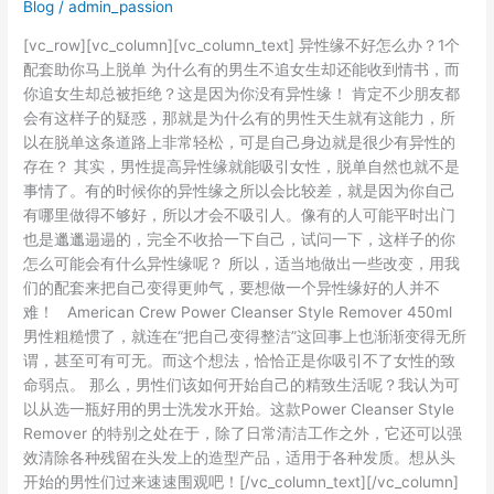
你
Blog
/
admin_passion
的
[vc_row][vc_column][vc_column_text] 异性缘不好怎么办？1个
异
配套助你马上脱单 为什么有的男生不追女生却还能收到情书，而
性
你追女生却总被拒绝？这是因为你没有异性缘！ 肯定不少朋友都
缘
会有这样子的疑惑，那就是为什么有的男性天生就有这能力，所
以在脱单这条道路上非常轻松，可是自己身边就是很少有异性的
存在？ 其实，男性提高异性缘就能吸引女性，脱单自然也就不是
事情了。有的时候你的异性缘之所以会比较差，就是因为你自己
有哪里做得不够好，所以才会不吸引人。像有的人可能平时出门
也是邋邋遢遢的，完全不收拾一下自己，试问一下，这样子的你
怎么可能会有什么异性缘呢？ 所以，适当地做出一些改变，用我
们的配套来把自己变得更帅气，要想做一个异性缘好的人并不
难！ American Crew Power Cleanser Style Remover 450ml
男性粗糙惯了，就连在“把自己变得整洁”这回事上也渐渐变得无所
谓，甚至可有可无。而这个想法，恰恰正是你吸引不了女性的致
命弱点。 那么，男性们该如何开始自己的精致生活呢？我认为可
以从选一瓶好用的男士洗发水开始。这款Power Cleanser Style
Remover 的特别之处在于，除了日常清洁工作之外，它还可以强
效清除各种残留在头发上的造型产品，适用于各种发质。想从头
开始的男性们过来速速围观吧！[/vc_column_text][/vc_column]