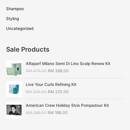
Shampoo
Styling
Uncategorized
Sale Products
Alfaparf Milano Semi Di Lino Scalp Renew Kit
RM
475.00
RM
388.00
Live Your Curls Refining Kit
RM
226.00
RM
220.00
American Crew Holiday Elvis Pompadour Kit
RM
288.00
RM
188.00