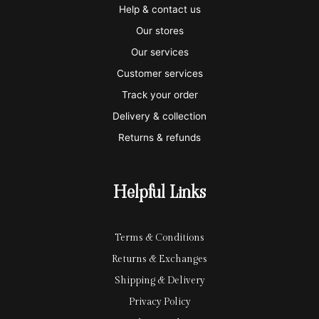
i
a
m
a
p
Help & contact us
s
s
e
y
p
Our stores
a
t
x
p
l
Our services
e
a
e
Customer services
Track your order
r
l
-
Delivery & collection
c
p
Returns & refunds
a
a
r
y
Helpful Links
d
Terms & Conditions
Returns & Exchanges
Shipping & Delivery
Privacy Policy